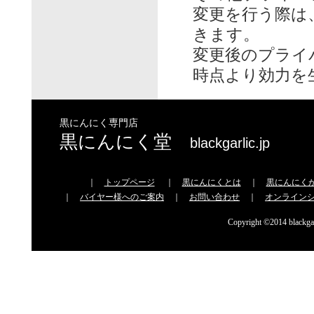
変更を行う際は
きます。
変更後のプライ
時点より効力を
黒にんにく専門店
黒にんにく堂
blackgarlic.jp
｜
トップページ
｜
黒にんにくとは
｜
黒にんにく
｜
バイヤー様へのご案内
｜
お問い合わせ
｜
オンライン
Copyright ©2014 blackgarl