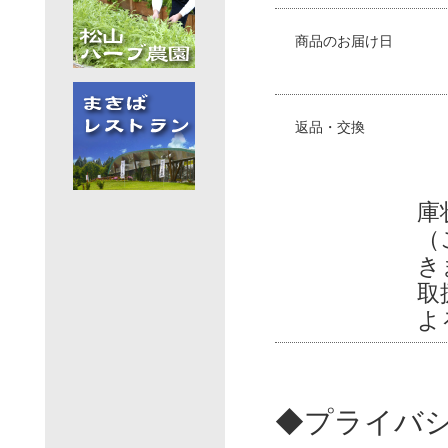
商品のお届け日
返品・交換
庫
（
き
取
よ
◆プライバ